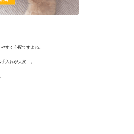
りやすく心配ですよね。
お手入れが大変…。
…